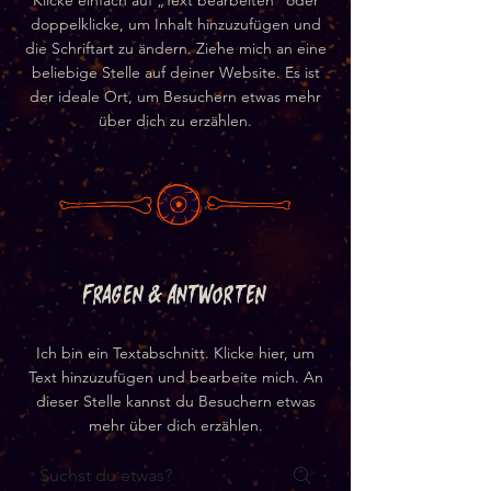
Klicke einfach auf „Text bearbeiten“ oder
doppelklicke, um Inhalt hinzuzufügen und
die Schriftart zu ändern. Ziehe mich an eine
beliebige Stelle auf deiner Website. Es ist
der ideale Ort, um Besuchern etwas mehr
über dich zu erzählen.
Fragen & Antworten
Ich bin ein Textabschnitt. Klicke hier, um
Text hinzuzufügen und bearbeite mich. An
dieser Stelle kannst du Besuchern etwas
mehr über dich erzählen.